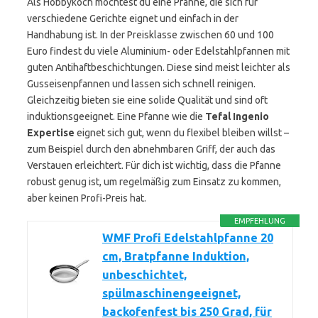
Als Hobbykoch möchtest du eine Pfanne, die sich für
verschiedene Gerichte eignet und einfach in der
Handhabung ist. In der Preisklasse zwischen 60 und 100
Euro findest du viele Aluminium- oder Edelstahlpfannen mit
guten Antihaftbeschichtungen. Diese sind meist leichter als
Gusseisenpfannen und lassen sich schnell reinigen.
Gleichzeitig bieten sie eine solide Qualität und sind oft
induktionsgeeignet. Eine Pfanne wie die
Tefal Ingenio
Expertise
eignet sich gut, wenn du flexibel bleiben willst –
zum Beispiel durch den abnehmbaren Griff, der auch das
Verstauen erleichtert. Für dich ist wichtig, dass die Pfanne
robust genug ist, um regelmäßig zum Einsatz zu kommen,
aber keinen Profi-Preis hat.
EMPFEHLUNG
WMF Profi Edelstahlpfanne 20
cm, Bratpfanne Induktion,
unbeschichtet,
spülmaschinengeeignet,
backofenfest bis 250 Grad, für