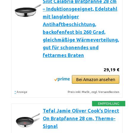
Silit Calabria Bratpfanne 28 cm
– Induktionsgeeignet, Edelstahl
mit langlebiger
Antihaftbeschichtung,
backofenfest bis 260 Grad,
gleichmäßige Wärmeverteilung,
gut für schonendes und
fettarmes Braten
29,19 €
Bei Amazon ansehen
*
Preis inkl. MwSt., zzgl. Versandkosten
Anzeige
EMPFEHLUNG
Tefal Jamie Oliver Cook's Direct
On Bratpfanne 28 cm, Thermo-
Signal