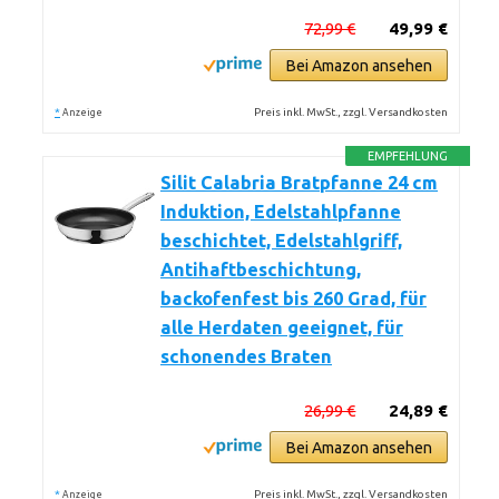
72,99 €
49,99 €
Bei Amazon ansehen
*
Preis inkl. MwSt., zzgl. Versandkosten
Anzeige
EMPFEHLUNG
Silit Calabria Bratpfanne 24 cm
Induktion, Edelstahlpfanne
beschichtet, Edelstahlgriff,
Antihaftbeschichtung,
backofenfest bis 260 Grad, für
alle Herdaten geeignet, für
schonendes Braten
26,99 €
24,89 €
Bei Amazon ansehen
*
Preis inkl. MwSt., zzgl. Versandkosten
Anzeige