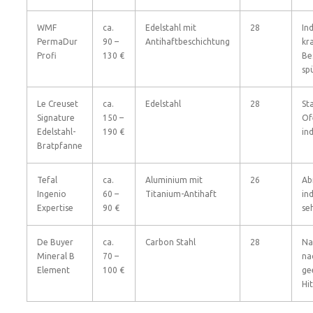
WMF
ca.
Edelstahl mit
28
In
PermaDur
90 –
Antihaftbeschichtung
kr
Profi
130 €
Be
sp
Le Creuset
ca.
Edelstahl
28
St
Signature
150 –
Of
Edelstahl-
190 €
in
Bratpfanne
Tefal
ca.
Aluminium mit
26
Ab
Ingenio
60 –
Titanium-Antihaft
in
Expertise
90 €
seh
De Buyer
ca.
Carbon Stahl
28
Na
Mineral B
70 –
na
Element
100 €
ge
Hi