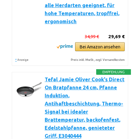
alle Herdarten geeignet, für
hohe Temperaturen, tropffrei,
ergonomisch
34,99 €
29,69 €
Bei Amazon ansehen
*
Preis inkl. MwSt., zzgl. Versandkosten
Anzeige
EMPFEHLUNG
Tefal Jamie Oliver Cook's Direct
On Bratpfanne 24 cm, Pfanne
Induktion,
Antihaftbeschichtung, Thermo-
Signal bei idealer
Brattemperatur, backofenfest,
Edelstahlpfanne, genieteter
Griff, E3040444