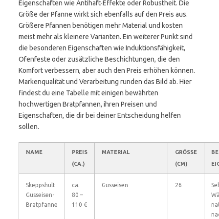
Eigenschaften wie Antihaft-Effekte oder Robustheit. Die
Größe der Pfanne wirkt sich ebenfalls auf den Preis aus.
Größere Pfannen benötigen mehr Material und kosten
meist mehr als kleinere Varianten. Ein weiterer Punkt sind
die besonderen Eigenschaften wie Induktionsfähigkeit,
Ofenfeste oder zusätzliche Beschichtungen, die den
Komfort verbessern, aber auch den Preis erhöhen können.
Markenqualität und Verarbeitung runden das Bild ab. Hier
findest du eine Tabelle mit einigen bewährten
hochwertigen Bratpfannen, ihren Preisen und
Eigenschaften, die dir bei deiner Entscheidung helfen
sollen.
NAME
PREIS
MATERIAL
GRÖSSE (
BE
(CA.)
CM)
EI
Skeppshult
ca.
Gusseisen
26
Se
Gusseisen-
80 –
Wä
Bratpfanne
110 €
na
na