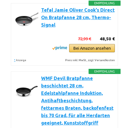
EMPFEHLUNG
Tefal Jamie Oliver Cook's Direct
On Bratpfanne 28 cm, Thermo-
Signal
72,99 €
48,50 €
Bei Amazon ansehen
*
Preis inkl. MwSt., zzgl. Versandkosten
Anzeige
EMPFEHLUNG
WMF Devil Bratpfanne
beschichtet 28 cm,
Edelstahlpfanne Induktion,
Antihaftbeschichtung,
fettarmes Braten, backofenfest
bis 70 Grad, für alle Herdarten
geeignet, Kunststoffgriff