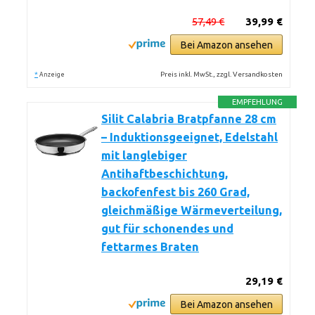
57,49 €
39,99 €
Bei Amazon ansehen
*
Preis inkl. MwSt., zzgl. Versandkosten
Anzeige
EMPFEHLUNG
Silit Calabria Bratpfanne 28 cm
– Induktionsgeeignet, Edelstahl
mit langlebiger
Antihaftbeschichtung,
backofenfest bis 260 Grad,
gleichmäßige Wärmeverteilung,
gut für schonendes und
fettarmes Braten
29,19 €
Bei Amazon ansehen