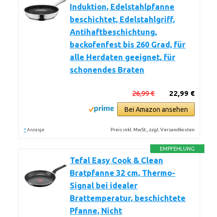
Induktion, Edelstahlpfanne
beschichtet, Edelstahlgriff,
Antihaftbeschichtung,
backofenfest bis 260 Grad, für
alle Herdaten geeignet, für
schonendes Braten
26,99 €
22,99 €
Bei Amazon ansehen
*
Preis inkl. MwSt., zzgl. Versandkosten
Anzeige
EMPFEHLUNG
Tefal Easy Cook & Clean
Bratpfanne 32 cm, Thermo-
Signal bei idealer
Brattemperatur, beschichtete
Pfanne, Nicht