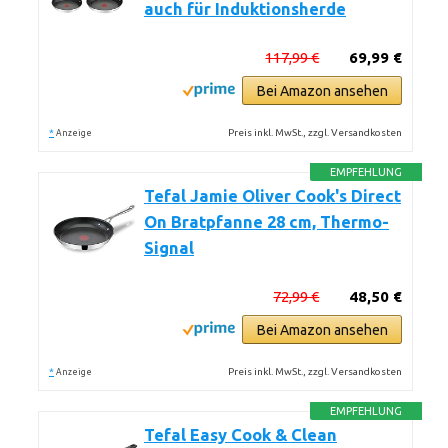
auch für Induktionsherde
117,99 €
69,99 €
Bei Amazon ansehen
*
Preis inkl. MwSt., zzgl. Versandkosten
Anzeige
EMPFEHLUNG
Tefal Jamie Oliver Cook's Direct
On Bratpfanne 28 cm, Thermo-
Signal
72,99 €
48,50 €
Bei Amazon ansehen
*
Preis inkl. MwSt., zzgl. Versandkosten
Anzeige
EMPFEHLUNG
Tefal Easy Cook & Clean