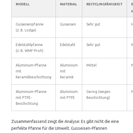
MODELL
MATERIAL
RECYCLINGFÄHIGKEIT
Gusseisenpfanne
Gusseisen
Sehr gut
(z. B. Lodge)
Edelstahlpfanne
Edelstahl
Sehr gut
M
(z. B. WMF Profi)
Aluminium-Pfanne
Aluminium
Mittel
N
mit
mit
Keramikbeschichtung
Keramik
Aluminium-Pfanne
Aluminium
Gering (wegen
N
mit PTFE-
mit PTFE
Beschichtung)
Beschichtung
Zusammenfassend zeigt die Analyse: Es gibt nicht die eine
perfekte Pfanne für die Umwelt. Gusseisen-Pfannen