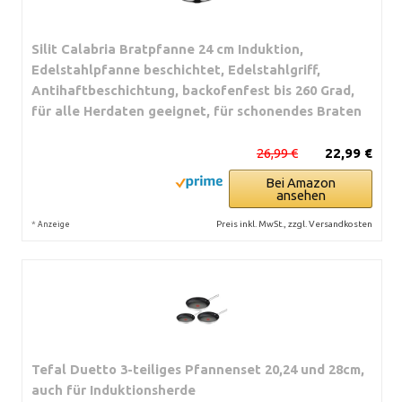
Silit Calabria Bratpfanne 24 cm Induktion,
Edelstahlpfanne beschichtet, Edelstahlgriff,
Antihaftbeschichtung, backofenfest bis 260 Grad,
für alle Herdaten geeignet, für schonendes Braten
26,99 €
22,99 €
Bei Amazon
ansehen
*
Preis inkl. MwSt., zzgl. Versandkosten
Anzeige
Tefal Duetto 3-teiliges Pfannenset 20,24 und 28cm,
auch für Induktionsherde