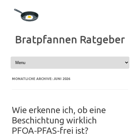
Zum
Inhalt
springen
Bratpfannen Ratgeber
MONATLICHE ARCHIVE:
JUNI 2026
Wie erkenne ich, ob eine
Beschichtung wirklich
PFOA‑PFAS‑frei ist?