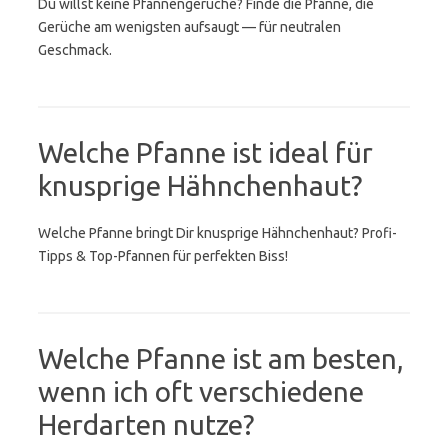
Du willst keine Pfannengerüche? Finde die Pfanne, die
Gerüche am wenigsten aufsaugt — für neutralen
Geschmack.
Welche Pfanne ist ideal für
knusprige Hähnchenhaut?
Welche Pfanne bringt Dir knusprige Hähnchenhaut? Profi-
Tipps & Top-Pfannen für perfekten Biss!
Welche Pfanne ist am besten,
wenn ich oft verschiedene
Herdarten nutze?