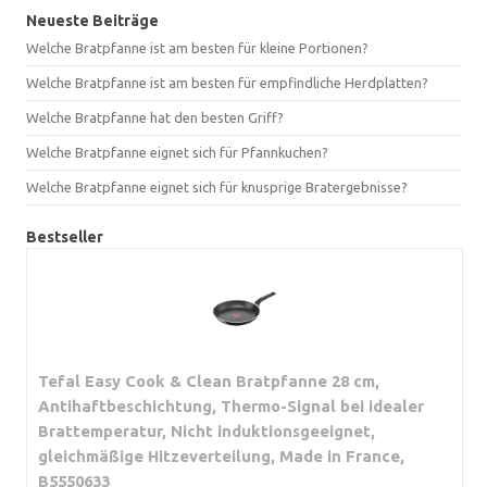
Neueste Beiträge
Welche Bratpfanne ist am besten für kleine Portionen?
Welche Bratpfanne ist am besten für empfindliche Herdplatten?
Welche Bratpfanne hat den besten Griff?
Welche Bratpfanne eignet sich für Pfannkuchen?
Welche Bratpfanne eignet sich für knusprige Bratergebnisse?
Bestseller
Tefal Easy Cook & Clean Bratpfanne 28 cm,
Antihaftbeschichtung, Thermo-Signal bei idealer
Brattemperatur, Nicht induktionsgeeignet,
gleichmäßige Hitzeverteilung, Made in France,
B5550633