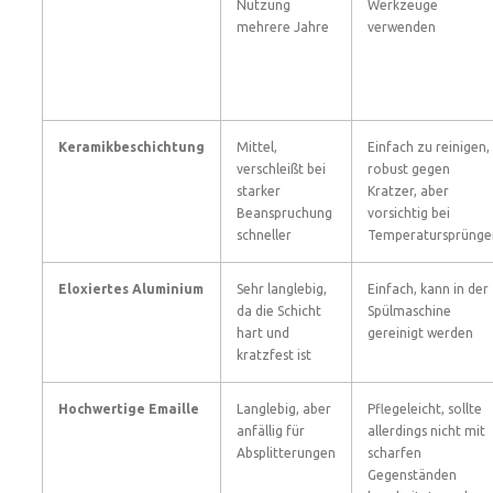
Nutzung
Werkzeuge
mehrere Jahre
verwenden
Keramikbeschichtung
Mittel,
Einfach zu reinigen,
verschleißt bei
robust gegen
starker
Kratzer, aber
Beanspruchung
vorsichtig bei
schneller
Temperatursprünge
Eloxiertes Aluminium
Sehr langlebig,
Einfach, kann in der
da die Schicht
Spülmaschine
hart und
gereinigt werden
kratzfest ist
Hochwertige Emaille
Langlebig, aber
Pflegeleicht, sollte
anfällig für
allerdings nicht mit
Absplitterungen
scharfen
Gegenständen