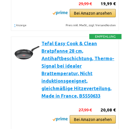
29,99 €
19,99 €
Bei Amazon ansehen
*
Preis inkl. MwSt., zzgl. Versandkosten
Anzeige
EMPFEHLUNG
Tefal Easy Cook & Clean
Bratpfanne 28 cm,
Antihaftbeschichtung, Thermo-
Signal bei idealer
Brattemperatur, Nicht
induktionsgeeignet,
gleichmäßige Hitzeverteilung,
Made in France, B5550633
27,99 €
20,08 €
Bei Amazon ansehen