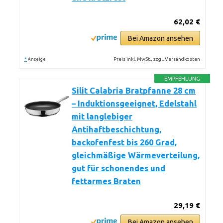
62,02 €
Bei Amazon ansehen
*
Preis inkl. MwSt., zzgl. Versandkosten
Anzeige
EMPFEHLUNG
Silit Calabria Bratpfanne 28 cm
– Induktionsgeeignet, Edelstahl
mit langlebiger
Antihaftbeschichtung,
backofenfest bis 260 Grad,
gleichmäßige Wärmeverteilung,
gut für schonendes und
fettarmes Braten
29,19 €
Bei Amazon ansehen