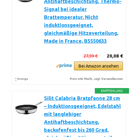
Antihaftbeschichtung, Thermo-
Signal bei idealer
Brattemperatur, Nicht
induktionsgeeignet,
gleichmäßige Hitzeverteilung,
Made in France, B5550633
27,99 €
20,08 €
Bei Amazon ansehen
*
Preis inkl. MwSt., zzgl. Versandkosten
Anzeige
EMPFEHLUNG
Silit Calabria Bratpfanne 28 cm
– Induktionsgeeignet, Edelstahl
mit langlebiger
Antihaftbeschichtung,
backofenfest bis 260 Grad,