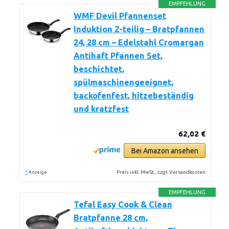
EMPFEHLUNG
WMF Devil Pfannenset
Induktion 2-teilig – Bratpfannen
24, 28 cm – Edelstahl Cromargan
Antihaft Pfannen Set,
beschichtet,
spülmaschinengeeignet,
backofenfest, hitzebeständig
und kratzfest
62,02 €
Bei Amazon ansehen
*
Preis inkl. MwSt., zzgl. Versandkosten
Anzeige
EMPFEHLUNG
Tefal Easy Cook & Clean
Bratpfanne 28 cm,