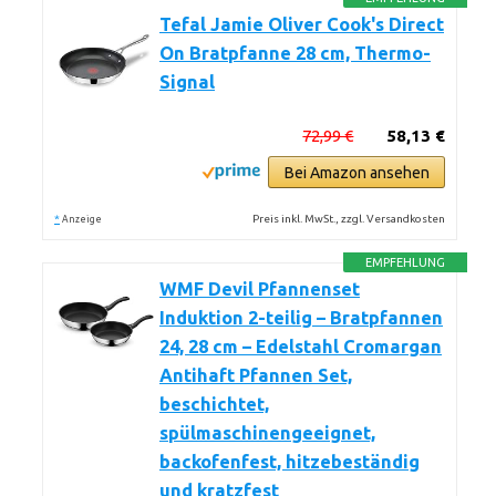
Tefal Jamie Oliver Cook's Direct
On Bratpfanne 28 cm, Thermo-
Signal
72,99 €
58,13 €
Bei Amazon ansehen
*
Preis inkl. MwSt., zzgl. Versandkosten
Anzeige
EMPFEHLUNG
WMF Devil Pfannenset
Induktion 2-teilig – Bratpfannen
24, 28 cm – Edelstahl Cromargan
Antihaft Pfannen Set,
beschichtet,
spülmaschinengeeignet,
backofenfest, hitzebeständig
und kratzfest