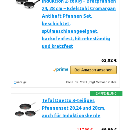
Induktion 2-teilig – Bratpfannen
24, 28 cm – Edelstahl Cromargan
Antihaft Pfannen Set,
beschichtet,
spülmaschinengeeignet,
backofenfest, hitzebeständig
und kratzfest
62,02 €
Bei Amazon ansehen
*
Preis inkl. MwSt., zzgl. Versandkosten
Anzeige
EMPFEHLUNG
Tefal Duetto 3-teiliges
Pfannenset 20,24 und 28cm,
auch für Induktionsherde
117,99 €
69,99 €