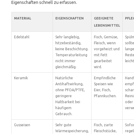
Eigenschaften schnell zu erfassen.
MATERIAL
EIGENSCHAFTEN
GEEIGNETE
PFLE
LEBENSMITTEL
Edelstahl
Sehr langlebig,
Fisch, Gemüse,
Spülm
hitzebeständig,
Fleisch, wenn
sollt
keine Beschichtung.
vorgeheizt und
lange
Temperaturleitung
mit Fett
Reste
nicht immer
gearbeitet
leich
gleichmäßig.
wird.
Keramik
Natürliche
Empfindliche
Hand
Antihaftwirkung,
Speisen wie
empf
ohne PFOA/PTFE,
Eier, Fisch,
scha
geringere
Pfannkuchen.
Reini
Haltbarkeit bei
oder
häufigem
verw
Gebrauch.
Gusseisen
Sehr gute
Fisch, zarte
Sofor
Wärmespeicherung,
Fleischstücke,
rege