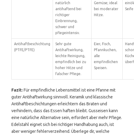
natürlich
Gemüse; ideal
einöl
antihaftend bei
bei moderater
Seife
richtiger
Hitze.
Einbrennung,
schwer und
pflegeintensiv.
Antihaftbeschichtung
Sehr gute
Eier, Fisch,
Hand
(PTFE/PTFE)
Antihaftwirkung,
Pfannkuchen,
scho
leichte Reinigung,
alle
Küche
empfindlich bei zu
empfindlichen
überh
hoher Hitze und
Speisen.
falscher Pflege.
Fazit:
Für empfindliche Lebensmittel ist eine Pfanne mit
guter Antihaftwirkung sinnvoll. Keramik und klassische
Antihaftbeschichtungen erleichtern das Braten und
verhindern, dass das Essen haften bleibt. Gusseisen kann
eine natürliche Alternative sein, erfordert aber mehr Pflege.
Edelstahl eignet sich bei richtiger Handhabung auch, ist
aber weniger fehlerverzeihend. Überlege dir, welche