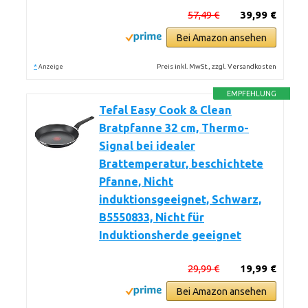
57,49 €
39,99 €
Bei Amazon ansehen
*
Preis inkl. MwSt., zzgl. Versandkosten
Anzeige
EMPFEHLUNG
Tefal Easy Cook & Clean
Bratpfanne 32 cm, Thermo-
Signal bei idealer
Brattemperatur, beschichtete
Pfanne, Nicht
induktionsgeeignet, Schwarz,
B5550833, Nicht für
Induktionsherde geeignet
29,99 €
19,99 €
Bei Amazon ansehen