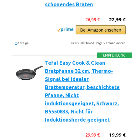
schonendes Braten
26,99 €
22,99 €
Bei Amazon ansehen
*
Preis inkl. MwSt., zzgl. Versandkosten
Anzeige
EMPFEHLUNG
Tefal Easy Cook & Clean
Bratpfanne 32 cm, Thermo-
Signal bei idealer
Brattemperatur, beschichtete
Pfanne, Nicht
induktionsgeeignet, Schwarz,
B5550833, Nicht für
Induktionsherde geeignet
29,99 €
19,99 €