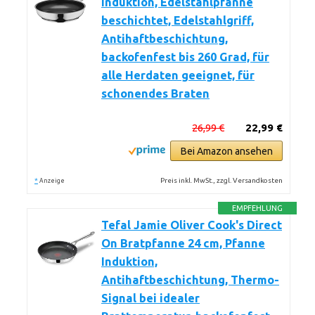
Induktion, Edelstahlpfanne
beschichtet, Edelstahlgriff,
Antihaftbeschichtung,
backofenfest bis 260 Grad, für
alle Herdaten geeignet, für
schonendes Braten
26,99 €
22,99 €
Bei Amazon ansehen
*
Preis inkl. MwSt., zzgl. Versandkosten
Anzeige
EMPFEHLUNG
Tefal Jamie Oliver Cook's Direct
On Bratpfanne 24 cm, Pfanne
Induktion,
Antihaftbeschichtung, Thermo-
Signal bei idealer