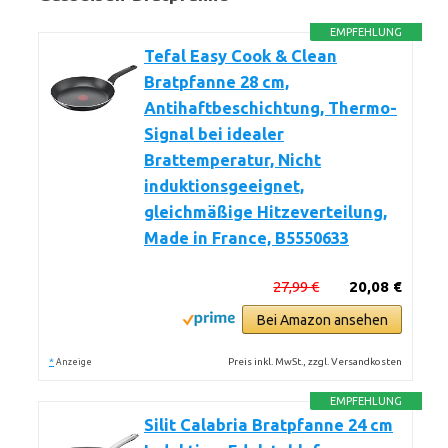
EMPFEHLUNG
Tefal Easy Cook & Clean
Bratpfanne 28 cm,
Antihaftbeschichtung, Thermo-
Signal bei idealer
Brattemperatur, Nicht
induktionsgeeignet,
gleichmäßige Hitzeverteilung,
Made in France, B5550633
27,99 €
20,08 €
Bei Amazon ansehen
*
Preis inkl. MwSt., zzgl. Versandkosten
Anzeige
EMPFEHLUNG
Silit Calabria Bratpfanne 24 cm