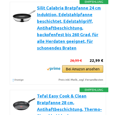
EMPFEHLUNG
Silit Calabria Bratpfanne 24 cm
Induktion, Edelstahlpfanne
beschichtet, Edelstahlgriff,
Antihaftbeschichtung,
backofenfest bis 260 Grad, für
alle Herdaten geeignet, für
schonendes Braten
26,99 €
22,99 €
Bei Amazon ansehen
*
Preis inkl. MwSt., zzgl. Versandkosten
Anzeige
EMPFEHLUNG
Tefal Easy Cook & Clean
Bratpfanne 28 cm,
Antihaftbeschichtung, Thermo-