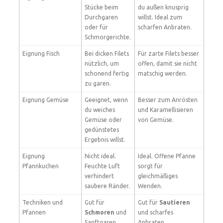
Stücke beim
du außen knusprig
Durchgaren
willst. Ideal zum
oder für
scharfen Anbraten.
Schmorgerichte.
Eignung Fisch
Bei dicken Filets
Für zarte Filets besser
nützlich, um
offen, damit sie nicht
schonend fertig
matschig werden.
zu garen.
Eignung Gemüse
Geeignet, wenn
Besser zum Anrösten
du weiches
und Karamellisieren
Gemüse oder
von Gemüse.
gedünstetes
Ergebnis willst.
Eignung
Nicht ideal.
Ideal. Offene Pfanne
Pfannkuchen
Feuchte Luft
sorgt für
verhindert
gleichmäßiges
saubere Ränder.
Wenden.
Techniken und
Gut für
Gut für
Sautieren
Pfannen
Schmoren
und
und scharfes
Sanftgaren.
Anbraten.