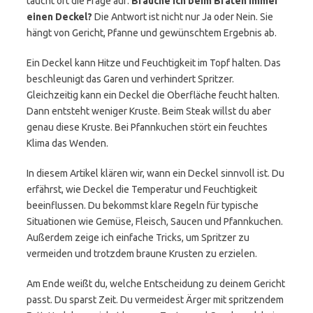
taucht oft die Frage auf:
Brauche ich beim Braten immer
einen Deckel?
Die Antwort ist nicht nur Ja oder Nein. Sie
hängt von Gericht, Pfanne und gewünschtem Ergebnis ab.
Ein Deckel kann Hitze und Feuchtigkeit im Topf halten. Das
beschleunigt das Garen und verhindert Spritzer.
Gleichzeitig kann ein Deckel die Oberfläche feucht halten.
Dann entsteht weniger Kruste. Beim Steak willst du aber
genau diese Kruste. Bei Pfannkuchen stört ein feuchtes
Klima das Wenden.
In diesem Artikel klären wir, wann ein Deckel sinnvoll ist. Du
erfährst, wie Deckel die Temperatur und Feuchtigkeit
beeinflussen. Du bekommst klare Regeln für typische
Situationen wie Gemüse, Fleisch, Saucen und Pfannkuchen.
Außerdem zeige ich einfache Tricks, um Spritzer zu
vermeiden und trotzdem braune Krusten zu erzielen.
Am Ende weißt du, welche Entscheidung zu deinem Gericht
passt. Du sparst Zeit. Du vermeidest Ärger mit spritzendem