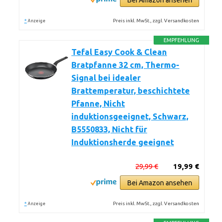
Bei Amazon ansehen
*
Preis inkl. MwSt., zzgl. Versandkosten
Anzeige
EMPFEHLUNG
Tefal Easy Cook & Clean
Bratpfanne 32 cm, Thermo-
Signal bei idealer
Brattemperatur, beschichtete
Pfanne, Nicht
induktionsgeeignet, Schwarz,
B5550833, Nicht für
Induktionsherde geeignet
29,99 €
19,99 €
Bei Amazon ansehen
*
Preis inkl. MwSt., zzgl. Versandkosten
Anzeige