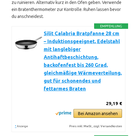
zu ruinieren. Alternativ kurz in den Ofen geben. Verwende
ein Bratenthermometer zur Kontrolle. Ruhen lassen bevor
du anschneidest.
EMPFEHLUNG
Silit Calabria Bratpfanne 28 cm
– Induktionsgeeignet, Edelstahl
mit langlebiger
Antihaftbeschichtung,
backofenfest bis 260 Grad,
gleichmäßige Wärmeverteilung,
gut für schonendes und
fettarmes Braten
29,19 €
Bei Amazon ansehen
*
Preis inkl. MwSt., zzgl. Versandkosten
Anzeige