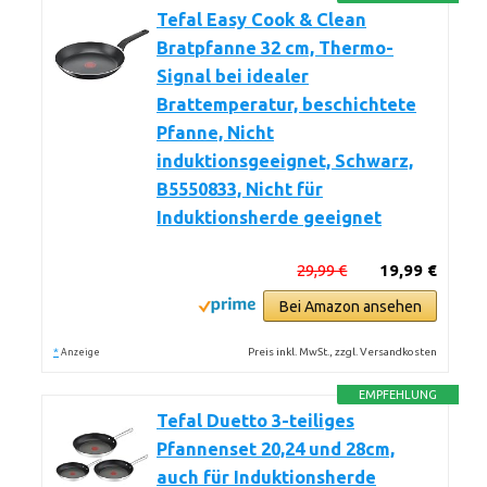
Tefal Easy Cook & Clean
Bratpfanne 32 cm, Thermo-
Signal bei idealer
Brattemperatur, beschichtete
Pfanne, Nicht
induktionsgeeignet, Schwarz,
B5550833, Nicht für
Induktionsherde geeignet
29,99 €
19,99 €
Bei Amazon ansehen
*
Preis inkl. MwSt., zzgl. Versandkosten
Anzeige
EMPFEHLUNG
Tefal Duetto 3-teiliges
Pfannenset 20,24 und 28cm,
auch für Induktionsherde